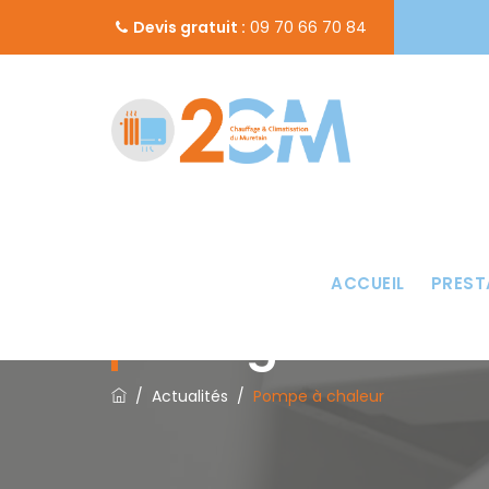
Devis gratuit :
09 70 66 70 84
ACCUEIL
PREST
Catégorie :
Pom
/
Actualités
/
Pompe à chaleur