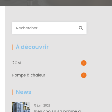
R
e
c
h
À découvrir
e
r
2CM
1
c
h
Pompe à chaleur
1
e
r
News
:
5 juin 2023
Bien choisir sa pompe à