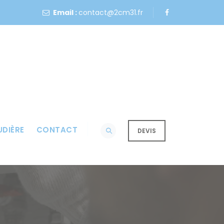
Email :
contact@2cm31.fr
DIÈRE
CONTACT
DEVIS