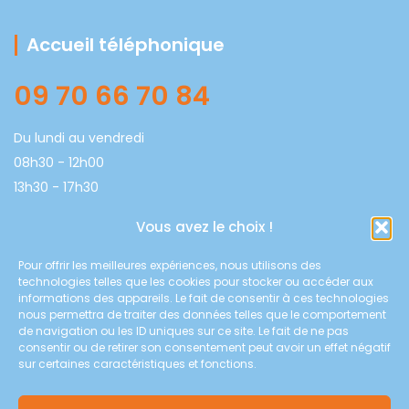
Accueil téléphonique
09 70 66 70 84
Du lundi au vendredi
08h30 - 12h00
13h30 - 17h30
Vous avez le choix !
Coordonnées
Pour offrir les meilleures expériences, nous utilisons des
technologies telles que les cookies pour stocker ou accéder aux
Chauffage & Climatisation du Muretain
informations des appareils. Le fait de consentir à ces technologies
8E route de Muret 31600 SAUBENS
nous permettra de traiter des données telles que le comportement
de navigation ou les ID uniques sur ce site. Le fait de ne pas
contact@2cm31.fr
consentir ou de retirer son consentement peut avoir un effet négatif
09 70 66 70 84
sur certaines caractéristiques et fonctions.
www.2cm31.fr